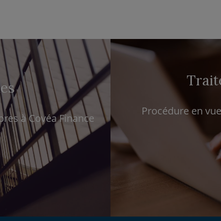
Trait
ues
Procédure en vue 
opres à Covéa Finance