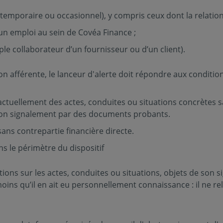
emporaire ou occasionnel), y compris ceux dont la relation d
un emploi au sein de Covéa Finance ;
ple collaborateur d’un fournisseur ou d’un client).
ion afférente, le lanceur d'alerte doit répondre aux conditio
 factuellement des actes, conduites ou situations concrètes 
son signalement par des documents probants.
ans contrepartie ﬁnancière directe.
ns le périmètre du dispositif
tions sur les actes, conduites ou situations, objets de son 
moins qu’il en ait eu personnellement connaissance : il ne re