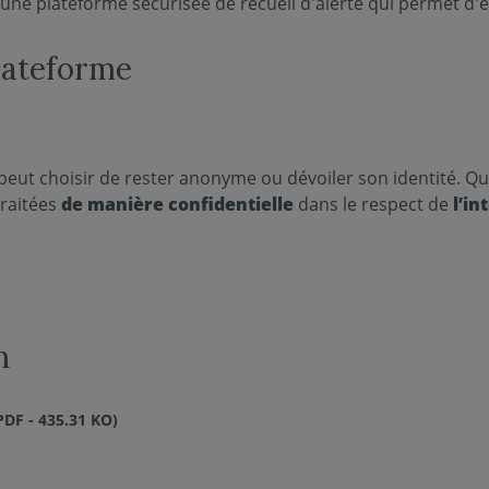
 une plateforme sécurisée de recueil d'alerte
qui permet d'e
plateforme
 peut choisir de rester anonyme ou dévoiler son identité. Que
traitées
de manière confidentielle
dans le respect de
l’in
n
F - 435.31 KO)